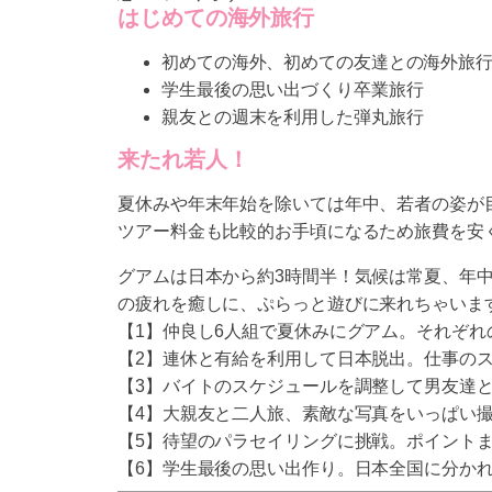
はじめての海外旅行
初めての海外、初めての友達との海外旅
学生最後の思い出づくり卒業旅行
親友との週末を利用した弾丸旅行
来たれ若人！
夏休みや年末年始を除いては年中、若者の姿が目
ツアー料金も比較的お手頃になるため旅費を安
グアムは日本から約3時間半！気候は常夏、年
の疲れを癒しに、ぷらっと遊びに来れちゃいま
【1】仲良し6人組で夏休みにグアム。それぞ
【2】連休と有給を利用して日本脱出。仕事の
【3】バイトのスケジュールを調整して男友達
【4】大親友と二人旅、素敵な写真をいっぱい
【5】待望のパラセイリングに挑戦。ポイントま
【6】学生最後の思い出作り。日本全国に分か