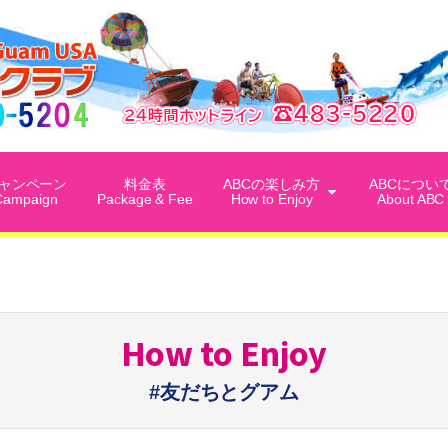
ャンペーン
料金表
ABCの楽しみ方
ABCについ
Campaign
Package & Fee
How to Enjoy
About ABC
How to Enjoy
#友だちとグアム