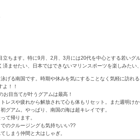
行
立ちます。特に9月、2月、3月には20代を中心とする若いグ
く済ませたい、日本ではできないマリンスポーツを楽しみたい
中泳げる南国です。時期や休みを気にすることなく気軽に訪れ
すよ！！
れのお目当てが叶うグアムは最高！
ストレスや疲れから解放されて心も体もリセット。また週明けか
と初グアム。やっぱり、南国の海は超キレイです。
撮って帰ります。
でのクルージングも気持ちいい??
れてしまう仲間と大はしゃぎ。